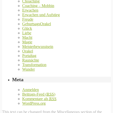
Choaching
Coaching – Mobbin
Erwachen
Erwachen und Aufstieg
Freude
GeburtsagsOrakel
Glück
Liebe
Macht
Magie
Meisterbewusstsein
Orakel
Portaltag
Raunächte
Transformation
Wunder
Meta
Anmelden
Beitrags-Feed (
RSS
)
Kommentare als
RSS
WordPress.org
This text can be changed from the Miscellaneous section of the