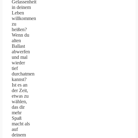
Gelassenheit
in deinem
Leben
willkommen
zu
heißen?
Wenn du
alten
Ballast
abwerfen
und mal
wieder
tief
durchatmen
kannst?
Ist es an
der Zeit,
etwas zu
wählen,
das dir
mehr
Spaß
macht als
auf
deinem