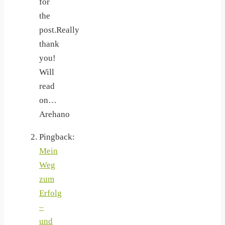
for
the
post.Really
thank
you!
Will
read
on…
Arehano
Pingback:
Mein
Weg
zum
Erfolg
–
und