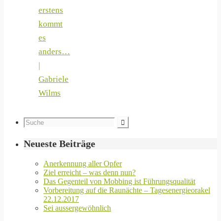
erstens
kommt
es
anders…
|
Gabriele
Wilms
Neueste Beiträge
Anerkennung aller Opfer
Ziel erreicht – was denn nun?
Das Gegenteil von Mobbing ist Führungsqualität
Vorbereitung auf die Raunächte – Tagesenergieorakel
22.12.2017
Sei aussergewöhnlich