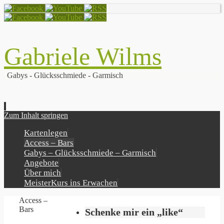
Gabriele Wilms
Gabys - Glücksschmiede - Garmisch
Zum Inhalt springen
Kartenlegen
Access – Bars
Gabys – Glücksschmiede – Garmisch
Angebote
Über mich
MeisterKurs ins Erwachen
Access –
Bars
Schenke mir ein „like“