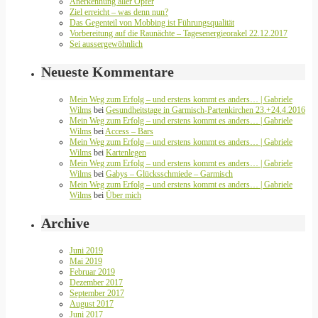
Anerkennung aller Opfer
Ziel erreicht – was denn nun?
Das Gegenteil von Mobbing ist Führungsqualität
Vorbereitung auf die Raunächte – Tagesenergieorakel 22.12.2017
Sei aussergewöhnlich
Neueste Kommentare
Mein Weg zum Erfolg – und erstens kommt es anders… | Gabriele
Wilms
bei
Gesundheitstage in Garmisch-Partenkirchen 23.+24.4.2016
Mein Weg zum Erfolg – und erstens kommt es anders… | Gabriele
Wilms
bei
Access – Bars
Mein Weg zum Erfolg – und erstens kommt es anders… | Gabriele
Wilms
bei
Kartenlegen
Mein Weg zum Erfolg – und erstens kommt es anders… | Gabriele
Wilms
bei
Gabys – Glücksschmiede – Garmisch
Mein Weg zum Erfolg – und erstens kommt es anders… | Gabriele
Wilms
bei
Über mich
Archive
Juni 2019
Mai 2019
Februar 2019
Dezember 2017
September 2017
August 2017
Juni 2017