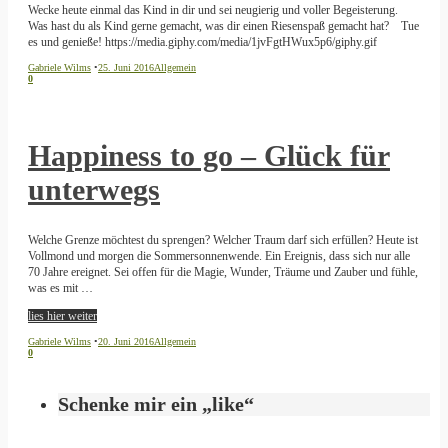
Wecke heute einmal das Kind in dir und sei neugierig und voller Begeisterung.
Was hast du als Kind gerne gemacht, was dir einen Riesenspaß gemacht hat? Tue
es und genieße! https://media.giphy.com/media/1jvFgtHWux5p6/giphy.gif
Gabriele Wilms
•
25. Juni 2016
Allgemein
0
Happiness to go – Glück für
unterwegs
Welche Grenze möchtest du sprengen? Welcher Traum darf sich erfüllen? Heute ist
Vollmond und morgen die Sommersonnenwende. Ein Ereignis, dass sich nur alle
70 Jahre ereignet. Sei offen für die Magie, Wunder, Träume und Zauber und fühle,
was es mit …
lies hier weiter
Gabriele Wilms
•
20. Juni 2016
Allgemein
0
Schenke mir ein „like“