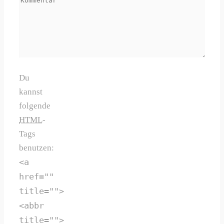
Du
kannst
folgende
HTML
-
Tags
benutzen:
<a
href=""
title="">
<abbr
title="">