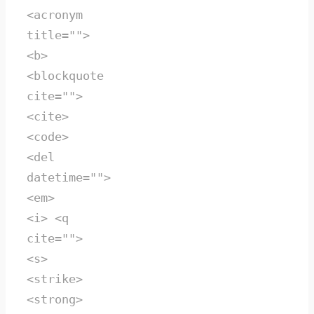
<acronym
title="">
<b>
<blockquote
cite="">
<cite>
<code>
<del
datetime="">
<em>
<i> <q
cite="">
<s>
<strike>
<strong>