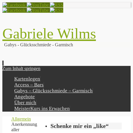
Gabriele Wilms
Gabys - Glücksschmiede - Garmisch
Zum Inhalt springen
Kartenlegen
Access – Bars
Gabys – Glücksschmiede – Garmisch
Angebote
Über mich
MeisterKurs ins Erwachen
Allgemein
Anerkennung
Schenke mir ein „like“
aller