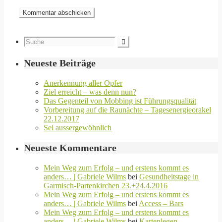
Neueste Beiträge
Anerkennung aller Opfer
Ziel erreicht – was denn nun?
Das Gegenteil von Mobbing ist Führungsqualität
Vorbereitung auf die Raunächte – Tagesenergieorakel
22.12.2017
Sei aussergewöhnlich
Neueste Kommentare
Mein Weg zum Erfolg – und erstens kommt es
anders… | Gabriele Wilms
bei
Gesundheitstage in
Garmisch-Partenkirchen 23.+24.4.2016
Mein Weg zum Erfolg – und erstens kommt es
anders… | Gabriele Wilms
bei
Access – Bars
Mein Weg zum Erfolg – und erstens kommt es
anders… | Gabriele Wilms
bei
Kartenlegen