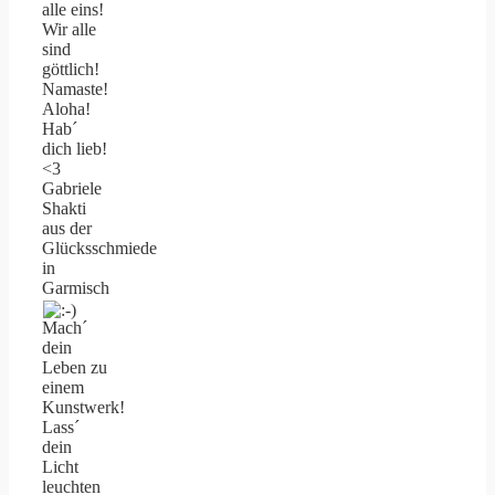
alle eins!
Wir alle
sind
göttlich!
Namaste!
Aloha!
Hab´
dich lieb!
<3
Gabriele
Shakti
aus der
Glücksschmiede
in
Garmisch
Mach´
dein
Leben zu
einem
Kunstwerk!
Lass´
dein
Licht
leuchten