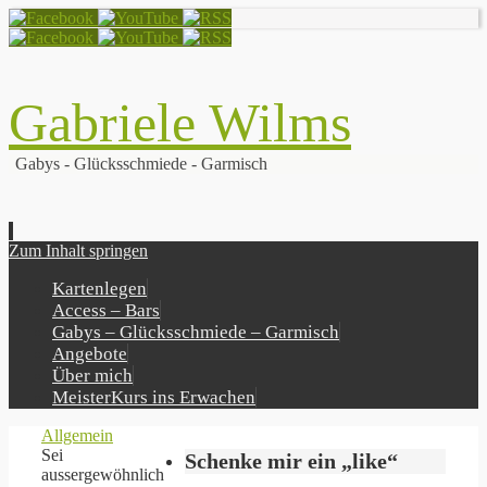
Gabriele Wilms
Gabys - Glücksschmiede - Garmisch
Zum Inhalt springen
Kartenlegen
Access – Bars
Gabys – Glücksschmiede – Garmisch
Angebote
Über mich
MeisterKurs ins Erwachen
Allgemein
Sei
Schenke mir ein „like“
aussergewöhnlich