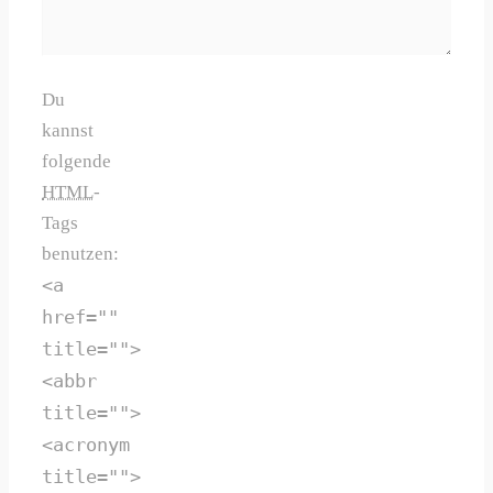
Du
kannst
folgende
HTML
-
Tags
benutzen:
<a
href=""
title="">
<abbr
title="">
<acronym
title="">