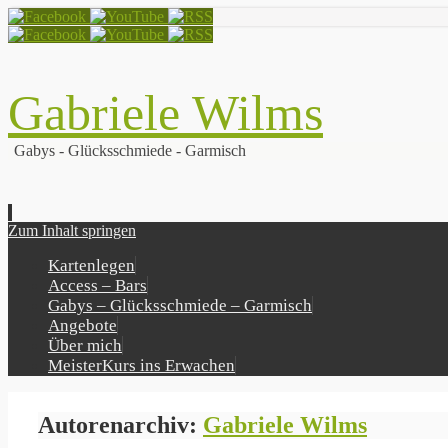
Gabriele Wilms
Gabys - Glücksschmiede - Garmisch
Zum Inhalt springen
Kartenlegen
Access – Bars
Gabys – Glücksschmiede – Garmisch
Angebote
Über mich
MeisterKurs ins Erwachen
Autorenarchiv:
Gabriele Wilms