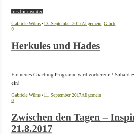
lies hier weiter
Gabriele Wilms
•
13. September 2017
Allgemein
,
Glück
0
Herkules und Hades
Ein neues Coaching Programm wird vorbereitet! Sobald es fe
ein!
Gabriele Wilms
•
11. September 2017
Allgemein
0
Zwischen den Tagen – Insp
21.8.2017