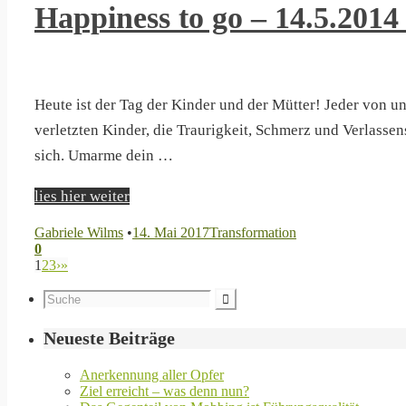
Happiness to go – 14.5.2014
Heute ist der Tag der Kinder und der Mütter! Jeder von uns
verletzten Kinder, die Traurigkeit, Schmerz und Verlassens
sich. Umarme dein …
lies hier weiter
Gabriele Wilms
•
14. Mai 2017
Transformation
0
1
2
3
›
»
Neueste Beiträge
Anerkennung aller Opfer
Ziel erreicht – was denn nun?