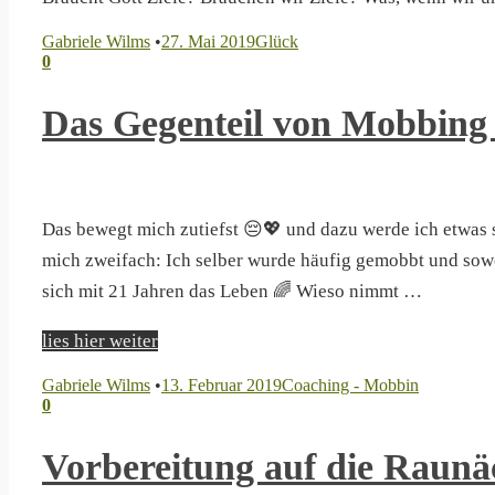
Gabriele Wilms
•
27. Mai 2019
Glück
0
Das Gegenteil von Mobbing 
Das bewegt mich zutiefst 😔💖 und dazu werde ich etwas s
mich zweifach: Ich selber wurde häufig gemobbt und so
sich mit 21 Jahren das Leben 🌈 Wieso nimmt …
lies hier weiter
Gabriele Wilms
•
13. Februar 2019
Coaching - Mobbin
0
Vorbereitung auf die Raunä