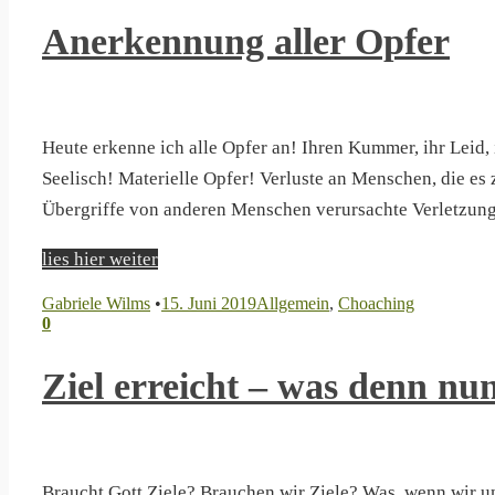
Anerkennung aller Opfer
Heute erkenne ich alle Opfer an! Ihren Kummer, ihr Leid, 
Seelisch! Materielle Opfer! Verluste an Menschen, die es 
Übergriffe von anderen Menschen verursachte Verletzung
lies hier weiter
Gabriele Wilms
•
15. Juni 2019
Allgemein
,
Choaching
0
Ziel erreicht – was denn nu
Braucht Gott Ziele? Brauchen wir Ziele? Was, wenn wir un