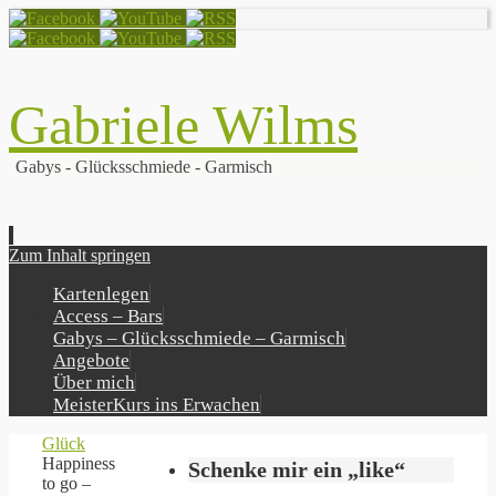
Gabriele Wilms
Gabys - Glücksschmiede - Garmisch
Zum Inhalt springen
Kartenlegen
Access – Bars
Gabys – Glücksschmiede – Garmisch
Angebote
Über mich
MeisterKurs ins Erwachen
Glück
Happiness
Schenke mir ein „like“
to go –