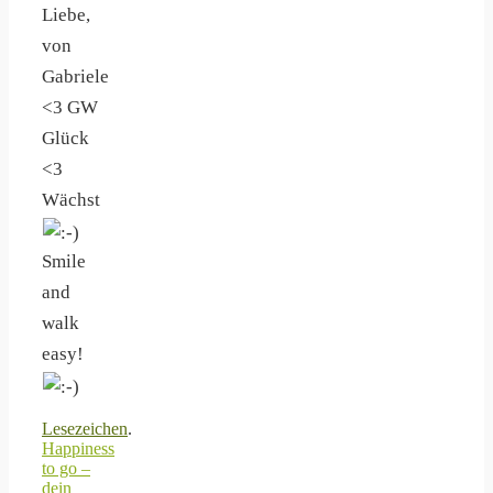
Liebe,
von
Gabriele
<3 GW
Glück
<3
Wächst
Smile
and
walk
easy!
Lesezeichen
.
Happiness
to go –
dein