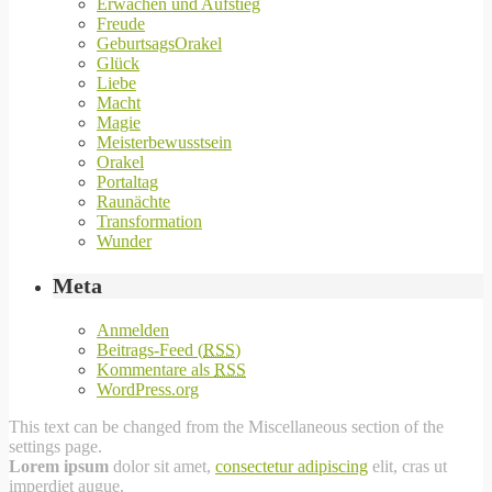
Erwachen und Aufstieg
Freude
GeburtsagsOrakel
Glück
Liebe
Macht
Magie
Meisterbewusstsein
Orakel
Portaltag
Raunächte
Transformation
Wunder
Meta
Anmelden
Beitrags-Feed (
RSS
)
Kommentare als
RSS
WordPress.org
This text can be changed from the Miscellaneous section of the
settings page.
Lorem ipsum
dolor sit amet,
consectetur adipiscing
elit, cras ut
imperdiet augue.