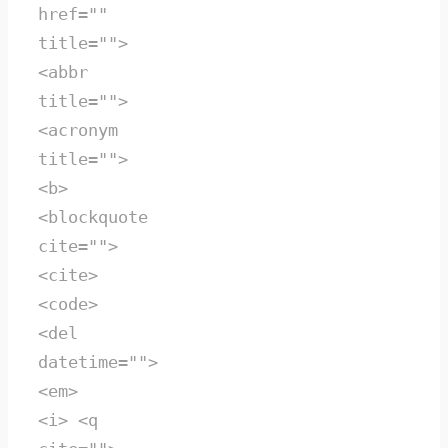
href=""
title="">
<abbr
title="">
<acronym
title="">
<b>
<blockquote
cite="">
<cite>
<code>
<del
datetime="">
<em>
<i> <q