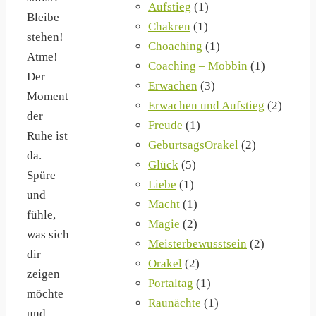
Aufstieg
(1)
Bleibe
Chakren
(1)
stehen!
Choaching
(1)
Atme!
Coaching – Mobbin
(1)
Der
Erwachen
(3)
Moment
Erwachen und Aufstieg
(2)
der
Freude
(1)
Ruhe ist
GeburtsagsOrakel
(2)
da.
Glück
(5)
Spüre
Liebe
(1)
und
Macht
(1)
fühle,
Magie
(2)
was sich
Meisterbewusstsein
(2)
dir
Orakel
(2)
zeigen
Portaltag
(1)
möchte
Raunächte
(1)
und